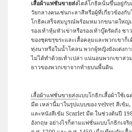
เสื้อผ้าแฟชั่นขายส่ง
ไตล์โกธิคนั้นขึ้นอยู่ก
วัยกลางคนเช่นกะลาสีหรือผู้ที่เกี่ยวข้องกั
โกธิคเสร็จสมบูรณ์พร้อมหมวกขนาดใหญ่แล
รองเท้าหุ้มหัวเข่าหรือรองเท้าบู๊ตรัดถั
ของชุดขรุขระและเสื้อคลุมและพวกเขาก็เด
ทุ่งนาหรือในน้ำโคลน พวกผู้หญิงยังแต่งก
ไม่ได้ทำด้วยเท้าเปล่า แน่นอนพวกเขาสวมเ
ยาวของพวกเขาจากท้ายบนพื้นดิน
เสื้อผ้าแฟชั่นขายส่ง
แบบโกธิกเสื้อผ้าใช้เฉ
มืด เหล่านี้มาในรูปแบบของ velvet สีเข้ม, f
และหนังสีเข้ม Scarlet มืด ในช่วงต้นปี 198
อังกฤษ อย่างไรก็ตามแฟชั่นแบบโกธิกเจริญรุ
ค.ศ. 1200 และ ค.ศ. 1450 เมื่อเทียบกับเสื