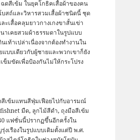
ับเฉดสีเข้ม ในยุคโกธิคเสื้อผ้าของคน
บโบสถ์และวิหารสวมเสื้อผ้าชนิดนี้ ชุด
ะเสื้อคลุมยาวกางเกงขาสั้นเข่า
ง ชาวนาเคยสวมผ้าธรรมดาในรูปแบบ
ินเท้าเปล่าเนื่องจากต้องทำงานใน
ายแบบเดียวกับผู้ชายและพวกเขาก็ยัง
ข็มขัดเพื่อป้องกันไม่ให้กระโปรง
ดสีเข้มแทนสีฟุ่มเฟือยไปกับอารมณ์
ishnet มืด, ลูกไม้สีดำ, ถุงมือสีเข้ม
0 แฟชั่นนี้ปรากฏขึ้นอีกครั้งใน
่งเรืองในรูปแบบเดิมตั้งแต่ปี พ.ศ.
้อผ้าสไตล์โกธิคในช่วงสมัยโรมัน