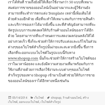
เราได้ทันที รวมถึงยังมีให้เลือกใช้งานกว่า 50 แบบที่เหมาะ
สมต่อการขายของออนไลน์เป็นอย่างมากและผู้ใช้งานยัง
สามารถที่จะทำการตกแต่ง Template เหล่านี้เพิ่มเติมได้
ด้วยตัวเองอีกด้วย เพื่อที่จะทำให้เหมาะสมกับการขายสินค้า
และบริการของเราได้มากยิ่งขึ้น และที่สำคัญยังสามารถที่จะ
จัดรูปแบบการแสดงผลให้กับร้านค้าออนไลน์ของเราได้อีก
ด้วย โดยสามาราถที่จะกำหนดการแสดงวผลก่อนหลังให้ได้
อย่างรวดเร็ว ซึ่งก็จะช่วยทำให้การปรับแต่งและแก้ไขในส่วน
ต่างๆของเว็บไซต์สำเร็จรูปนั้นง่ายและสะดวกยิ่งขึ้น ซึ่งการ
เลือกที่จะออกแบบเว็บไซต์ในรูปแบบนี้กับทาง
www.shopup.com
นั้นก็จะช่วยทำให้การสร้างเว็บไซต์ของ
เราในเวลาน้อยลง และยังมีความสวยงามที่มาพร้อมกับการ
ใช้งานที่ง่ายด้วยการเลือกใช้งานระบบต่างๆของเว็บไซต์
สำเร็จรูปของทาง Shopup เข้ามาเป็นตัวช่วยให้กับการขาย
ของออนไลน์ของเราได้อีกทางหนึ่งเช่นกัน
Posted
Categories
Tags
05/14/2014
เว็บไซต์
shopup
,
ร้านค้าออนไลน์
,
สร้าง
on
เว็บไซต์
,
ออกแบบเว็บไซต์
,
เว็บไซต์สำเร็จรูป