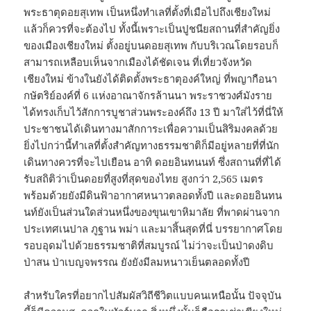
พระธาตุดอยสุเทพ เป็นหนึ่งทำเลที่ตั้งที่เมือไปถึงเชียงใหม่
แล้วก็ควรที่จะต้องไป ทั้งนี้เพราะเป็นปูชนียสถานที่สำคัญยิ่ง
ของเมืองเชียงใหม่ ตั้งอยู่บนดอยสุเทพ กับบริเวณโดยรอบก็
สามารถเหลือบเห็นจากเมืองได้ชัดเจน ที่เที่ยวจังหวัด
เชียงใหม่ ข้างในยังได้ติดตั้งพระธาตุองค์ใหญ่ ที่พญากือนา
กษัตริย์องค์ที่ 6 แห่งอาณาจักรล้านนา พระราชวงศ์มังราย
ได้ทรงเก็บไว้สักการบูชาส่วนพระองค์ถึง 13 ปี มาใส่ไว้ที่นี่ให้
ประชาชนได้เดินทางมาสักการะเพื่อความเป็นสิริมงคลด้วย
ยิ่งไปกว่านี้ทำเลที่ตั้งสำคัญทางธรรมชาติก็มีอยู่หลายที่ที่นัก
เดินทางควรที่จะไปเยือน อาทิ ดอยอินทนนท์ ซึ่งสถานที่ที่ได้
รับสถิติว่าเป็นดอยที่สูงที่สุดของไทย สูงกว่า 2,565 เมตร
พร้อมด้วยยังมีดินฟ้าอากาศหนาวตลอดทั้งปี และดอยอินทน
นท์ยังเป็นส่วนใดส่วนหนึ่งของขุนเขาหิมาลัย ที่พาดผ่านจาก
ประเทศเนปาล ภูฐาน พม่า และมาสิ้นสุดที่นี่ บรรยากาศโดย
รอบอุดมไปด้วยธรรมชาติที่สมบูรณ์ ไม่ว่าจะเป็นป่าดงดิบ
ป่าสน ป่าเบญจพรรณ ยังยังมีลมหนาวเย็นตลอดทั้งปี
สำหรับใครที่อยากไปสัมผัสวิถีชีวิตแบบคนเหนือนั้น ปัจจุบัน