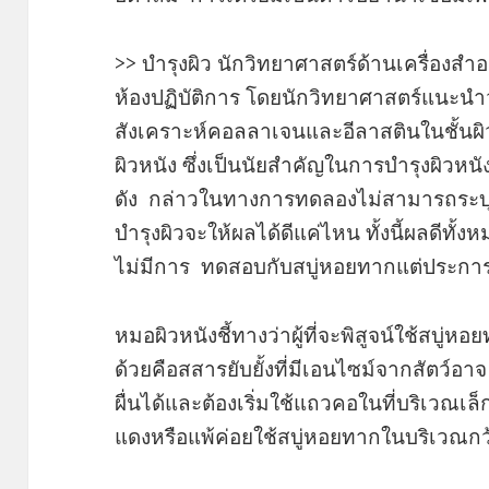
>> บำรุงผิว นักวิทยาศาสตร์ด้านเครื่อง
ห้องปฏิบัติการ โดยนักวิทยาศาสตร์แนะนำ
สังเคราะห์คอลลาเจนและอีลาสตินในชั้นผิว
ผิวหนัง ซึ่งเป็นนัยสำคัญในการบำรุงผิวหนั
ดัง กล่าวในทางการทดลองไม่สามารถระบุไ
บำรุงผิวจะให้ผลได้ดีแค่ไหน ทั้งนี้ผลดีทั้
ไม่มีการ ทดสอบกับสบู่หอยทากแต่ประกา
หมอผิวหนังชี้ทางว่าผู้ที่จะพิสูจน์ใช้สบู่หอยท
ด้วยคือสสารยับยั้งที่มีเอนไซม์จากสัตว์อา
ผื่นได้และต้องเริ่มใช้แถวคอในที่บริเวณเล็ก
แดงหรือแพ้ค่อยใช้สบู่หอยทากในบริเวณกว