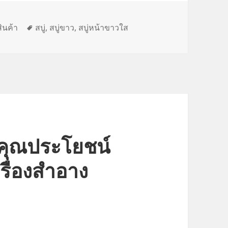
Tags
สินค้า
สบู่
,
สบู่ขาว
,
สบู่หน้าขาวใส
งคุณประโยชน์
ื่องสำอาง