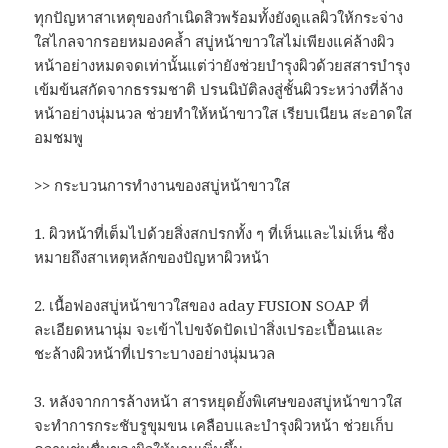
ทุกปัญหาสาเหตุของกำเนิดสิวพร้อมทั้งยังดูแลผิวให้กระจ่าง
ใสไกลจากรอยหมองคล้ำ สบู่หน้าขาวใสไม่เพียงแค่ล้างผิว
หน้าอย่างหมดจดเท่านั้นแต่ว่ายังช่วยบำรุงผิวด้วยสสารบำรุง
เข้มข้นสกัดจากธรรมชาติ ปรนนิบัติลงสู่ชั้นผิวระหว่างที่ล้าง
หน้าอย่างนุ่มนวล ช่วยทำให้หน้าขาวใส เรียบเนียน สะอาดใส
อมชมพู
>> กระบวนการทำงานของสบู่หน้าขาวใส
1. ผิวหน้าที่เต็มไปด้วยสิ่งสกปรกทั้ง ๆ ที่เห็นและไม่เห็น ซึ่ง
หมายถึงสาเหตุหลักของปัญหาผิวหน้า
2. เนื้อฟองสบู่หน้าขาวใสของ aday FUSION SOAP ที่
ละเอียดหนานุ่ม จะเข้าไปขจัดปัดเป่าสิ่งเปรอะเปื้อนและ
ชะล้างผิวหน้าที่เปราะบางอย่างนุ่มนวล
3. หลังจากการล้างหน้า สารหยุดยั้งพิเศษของสบู่หน้าขาวใส
จะทำการกระชับรูขุมขน เคลือบและบำรุงผิวหน้า ช่วยเก็บ