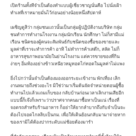
เปิดร้านทั้งทีจำเป็นต้องทำแบบผู้เชี่ยวชาญนั่นคือ ไปนั่งเฝ้า
ทำเลที่เราหมายมั่นไว้ก่อนอย่างน้อยหนึ่งสัปดาห์
เผชิญดูสิว่า กลุ่มชนแถวนั้นเป็นกลุ่มผู้ปฏิบัติงานบริษัท กลุ่ม
ชนทำการทำงานโรงงาน กลุ่มนักเรียน นักศึกษา ไม่ก็สามีแม่
เรือน ชนิดของผู้คนจะสัมพันธ์กับชนิดของซื้อของขายและ
มูลค่าที่เราจะทำการค้า อาทิ ไม่ทำการค้าเสต๊ก, สลัด ไม่ก็
อาหารสุขภาพอนามัยในย่านโรงงาน แต่ควรขายของที่กิน
ง่ายๆ อิ่มท้องอย่างข้าวเหนียวหมูทอดไก่ทอดในมูลค่าไม่แพง
ยิ่งไปกว่านั้นจำเป็นต้องมองออกระยะเข้างาน พักเที่ยง เลิก
งานหมายถึงช่วงอะไร มิใช่ว่ามาเริ่มต้นจัดจำหน่ายตอนผู้ซื้อ
ทำงานไปแล้วแถมเก็บของ กลับบ้านก่อนเวลาเลิกงานเสียอีก
แบบนี้ก็เจ๊งก็เพราะว่าปราศจากคนมาซื้อหาเป็นแน่ เรื่องที่
จอดรถสำหรับร้านอาหาร ก็อย่าให้ยากลำบากถึงกับจำเป็นจะ
ต้องไปจอดไกลลิบเป็นกม. เพื่อให้เดินย้อนกลับมามาจ่ายหาก
ของเรามิได้ต้องปากระดับแม่ช้อยต้องมารำ