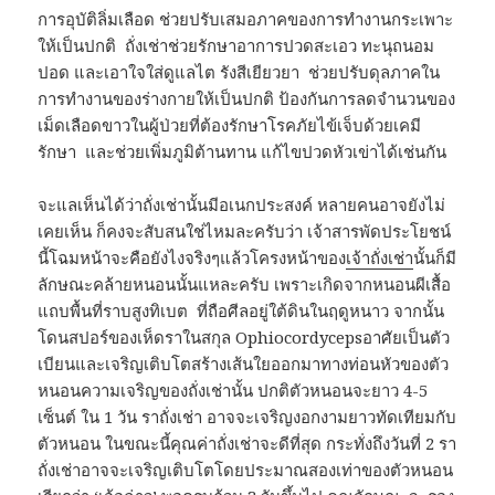
การอุบัติลิ่มเลือด ช่วยปรับเสมอภาคของการทำงานกระเพาะ
ให้เป็นปกติ ถั่งเช่าช่วยรักษาอาการปวดสะเอว ทะนุถนอม
ปอด และเอาใจใส่ดูแลไต รังสีเยียวยา ช่วยปรับดุลภาคใน
การทำงานของร่างกายให้เป็นปกติ ป้องกันการลดจำนวนของ
เม็ดเลือดขาวในผู้ป่วยที่ต้องรักษาโรคภัยไข้เจ็บด้วยเคมี
รักษา และช่วยเพิ่มภูมิต้านทาน แก้ไขปวดหัวเข่าได้เช่นกัน
จะแลเห็นได้ว่าถั่งเช่านั้นมีอเนกประสงค์ หลายคนอาจยังไม่
เคยเห็น ก็คงจะสับสนใช่ไหมละครับว่า เจ้าสารพัดประโยชน์
นี้โฉมหน้าจะคือยังไงจริงๆแล้วโครงหน้าของ
เจ้าถั่งเช่า
นั้นก็มี
ลักษณะคล้ายหนอนนั้นแหละครับ เพราะเกิดจากหนอนผีเสื้อ
แถบพื้นที่ราบสูงทิเบต ที่ถือศีลอยู่ใต้ดินในฤดูหนาว จากนั้น
โดนสปอร์ของเห็ดราในสกุล Ophiocordycepsอาศัยเป็นตัว
เบียนและเจริญเติบโตสร้างเส้นใยออกมาทางท่อนหัวของตัว
หนอนความเจริญของถั่งเช่านั้น ปกติตัวหนอนจะยาว 4-5
เซ็นต์ ใน 1 วัน ราถั่งเช่า อาจจะเจริญงอกงามยาวทัดเทียมกับ
ตัวหนอน ในขณะนี้คุณค่าถั่งเช่าจะดีที่สุด กระทั่งถึงวันที่ 2 รา
ถั่งเช่าอาจจะเจริญเติบโตโดยประมาณสองเท่าของตัวหนอน