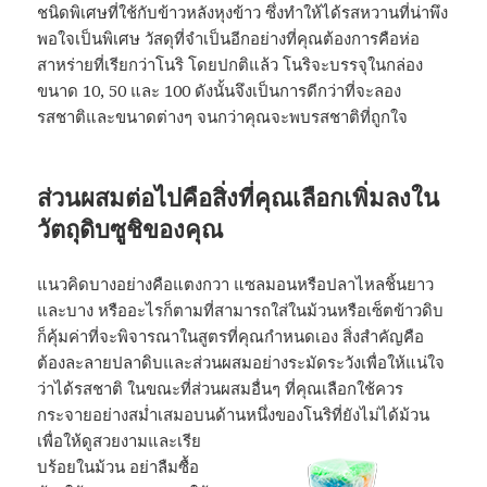
ชนิดพิเศษที่ใช้กับข้าวหลังหุงข้าว ซึ่งทำให้ได้รสหวานที่น่าพึง
พอใจเป็นพิเศษ วัสดุที่จำเป็นอีกอย่างที่คุณต้องการคือห่อ
สาหร่ายที่เรียกว่าโนริ โดยปกติแล้ว โนริจะบรรจุในกล่อง
ขนาด 10, 50 และ 100 ดังนั้นจึงเป็นการดีกว่าที่จะลอง
รสชาติและขนาดต่างๆ จนกว่าคุณจะพบรสชาติที่ถูกใจ
ส่วนผสมต่อไปคือสิ่งที่คุณเลือกเพิ่มลงใน
วัตถุดิบซูชิของคุณ
แนวคิดบางอย่างคือแตงกวา แซลมอนหรือปลาไหลชิ้นยาว
และบาง หรืออะไรก็ตามที่สามารถใส่ในม้วนหรือเซ็ตข้าวดิบ
ก็คุ้มค่าที่จะพิจารณาในสูตรที่คุณกำหนดเอง สิ่งสำคัญคือ
ต้องละลายปลาดิบและส่วนผสมอย่างระมัดระวังเพื่อให้แน่ใจ
ว่าได้รสชาติ ในขณะที่ส่วนผสมอื่นๆ ที่คุณเลือกใช้ควร
กระจายอย่างสม่ำเสมอบนด้านหนึ่งของโนริที่ยังไม่ได้ม้วน
เพื่อให้ดูสวยงามและเรีย
บร้อยในม้วน อย่าลืมซื้อ