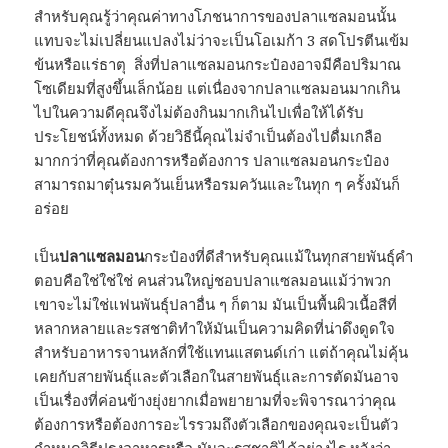
สำหรับคุณรู้ว่าคุณค่าทางโภชนาการของปลาแซลมอนนั้น
แทบจะไม่เปลี่ยนแปลงไม่ว่าจะเป็นโอเมก้า 3 สดโปรตีนเข้ม
ข้นหรือแร่ธาตุ สิ่งที่ปลาแซลมอนกระป๋องอาจมีคือปริมาณ
โซเดียมที่สูงขึ้นเล็กน้อย แต่เนื่องจากปลาแซลมอนมากเกิน
ไปในความดีคุณจึงไม่ต้องกินมากเกินไปเพื่อให้ได้รับ
ประโยชน์ทั้งหมด ด้วยวิธีนี้คุณไม่จำเป็นต้องไปดื่มเกลือ
มากกว่าที่คุณต้องการหรือต้องการ ปลาแซลมอนกระป๋อง
สามารถมาตุ๋นรมควันเย็นหรือรมควันและในทุก ๆ ครั้งมันก็
อร่อย
เป็น
ปลาแซลมอน
กระป๋องที่ดีสำหรับคุณแม้ในทุกสายพันธุ์คำ
ตอบคือใช่ใช่ใช่ คนส่วนใหญ่ชอบปลาแซลมอนแม้ว่าพวก
เขาจะไม่ใช่แฟนพันธุ์ปลาอื่น ๆ ก็ตาม มันเป็นพื้นผิวเนื้อสีที่
หลากหลายและรสชาติทำให้มันเป็นความคิดที่น่าดึงดูดใจ
สำหรับอาหารจานหลักที่ใช้แทนแสตนด์เก่า แต่ถ้าคุณไม่คุ้น
เคยกับสายพันธุ์และตัวเลือกในสายพันธุ์และการตัดมันอาจ
เป็นเรื่องที่ค่อนข้างยุ่งยากเมื่อพยายามที่จะพิจารณาว่าคุณ
ต้องการหรือต้องการอะไรรวมถึงตัวเลือกของคุณจะเป็นตัว
กำหนดวิธีปรุงอาหารหรือ มันจะรสชาติได้อย่างไร หวังว่า