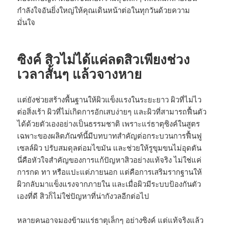
กำลังใจอันยิ่งใหญ่ให้คุณเดินหน้าต่อในทุกวันด้วยความ
มั่นใจ
ซิงค์ สิวไม่ได้แค่ลดสิวเพียงช่วง
เวลาสั้นๆ แล้วจางหาย
แต่ยังช่วยสร้างพื้นฐานให้ผิวแข็งแรงในระยะยาว ผิวที่ไม่ไว
ต่อสิ่งเร้า ผิวที่ไม่เกิดการอักเสบง่ายๆ และผิวที่สามารถฟื้นตัว
ได้ด้วยตัวเองอย่างเป็นธรรมชาติ เพราะแร่ธาตุซิงค์ในสูตร
เฉพาะของผลิตภัณฑ์นี้มีบทบาทสำคัญต่อกระบวนการฟื้นฟู
เซลล์ผิว ปรับสมดุลต่อมไขมัน และช่วยให้รูขุมขนไม่อุดตัน
นี่คือหัวใจสำคัญของการแก้ปัญหาสิวอย่างแท้จริง ไม่ใช่แค่
การกด ทา หรือแปะแต่ภายนอก แต่คือการเสริมรากฐานให้
ผิวกลับมาแข็งแรงจากภายใน และเมื่อผิวมีระบบป้องกันตัว
เองที่ดี สิวก็ไม่ใช่ปัญหาที่น่ากังวลอีกต่อไป
หลายคนอาจมองข้ามแร่ธาตุเล็กๆ อย่างซิงค์ แต่แท้จริงแล้ว