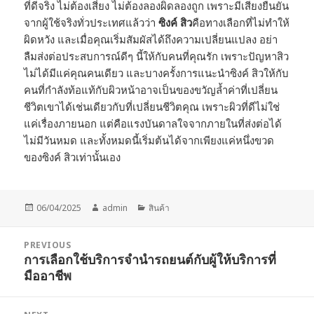
ที่ดีจริง ไม่ต้องเสี่ยง ไม่ต้องลองผิดลองถูก เพราะมีเสียงยืนยัน
จากผู้ใช้จริงทั่วประเทศแล้วว่า
ซิงค์ สิว
คือทางเลือกที่ไม่ทำให้
ผิดหวัง และเมื่อคุณเริ่มสัมผัสได้ถึงความเปลี่ยนแปลง อย่า
ลืมส่งต่อประสบการณ์ดีๆ นี้ให้กับคนที่คุณรัก เพราะปัญหาสิว
ไม่ได้มีแค่คุณคนเดียว และบางครั้งการแนะนำซิงค์ สิวให้กับ
คนที่กำลังท้อแท้กับผิวหน้าอาจเป็นของขวัญล้ำค่าที่เปลี่ยน
ชีวิตเขาได้เช่นเดียวกับที่เปลี่ยนชีวิตคุณ เพราะผิวที่ดีไม่ใช่
แค่เรื่องภายนอก แต่คือแรงบันดาลใจจากภายในที่ส่งต่อได้
ไม่มีวันหมด และทั้งหมดนี้เริ่มต้นได้จากเพียงแค่หนึ่งขวด
ของซิงค์ สิวเท่านั้นเอง
Posted
Author
Categories
06/04/2025
admin
สินค้า
on
Post
PREVIOUS
navigation
การเลือกใช้บริการจำนำรถยนต์กับผู้ให้บริการที่
Previous
มืออาชีพ
post: