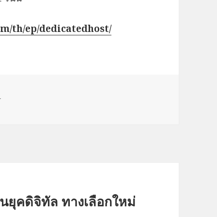
com/th/ep/dedicatedhost/
r
ยุคดิจิทัล ทางเลือกใหม่