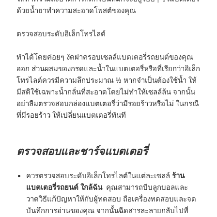
ด้วยน้ำยาทำความสะอาดโพสต์ของคุณ
ตรวจสอบระดับอิเล็กโทรไลต์
ทำได้โดยค่อยๆ งัดฝาครอบเซลล์แบตเตอรี่รถยนต์ของคุณ
ออก ส่วนผสมของกรดและน้ำในแบตเตอรี่หรือที่เรียกว่าอิเล็ก
โทรไลต์ควรมีความลึกประมาณ ½ หากจำเป็นต้องใช้น้ำ ให้
มีสติใช้เฉพาะน้ำกลั่นที่สะอาดโดยไม่ทำให้เซลล์ล้น จากนั้น
อย่าลืมตรวจสอบกล่องแบตเตอรี่ว่ามีรอยร้าวหรือไม่ ในกรณี
ที่มีรอยร้าว ให้เปลี่ยนแบตเตอรี่ทันที
ตรวจสอบและชาร์จแบตเตอรี่
ควรตรวจสอบระดับอิเล็กโทรไลต์ในแต่ละเซลล์
ร้าน
แบตเตอรี่
รถยนต์ ใกล้ฉัน
คุณสามารถบีบลูกบอลและ
วาดวิธีแก้ปัญหาให้กับผู้ทดสอบ ถือเครื่องทดสอบและจด
บันทึกการอ่านของคุณ จากนั้นฉีดสารละลายกลับไปที่