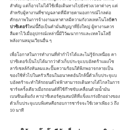
สำคัญ แต่ก็อาจไม่ได้ใช้เพื่อเดินทางไปยังช่วงเวลาต่างๆ แต่
สำหรับผู้หางานที่ชาญฉลาดที่มีสายตามองการณ์ไกลต่อ
ศักยภาพในการจ้างงานมหาศาลมีความกังวลเทคโนโลยี
คา
ปาซิเตอร์
ใหม่นี้ถือเป็นคำมั่นสัญญาที่ยิ่งใหญ่ ผู้หางานควร
ลืมตาไว้เมื่ออุปกรณ์เหล่านี้มีวิวัฒนาการและเทคโนโลยี
พลังงานหมุนเวียนอื่น ๆ
เพื่อโอกาสในการทำงานที่ทำกำไรได้และไม่รู้จักเหนื่อย คา
ปาซิเตอร์เป็นไปได้มากว่าตัวเก็บประจุแบบอัลตร้าแผงโซ
ลาร์เซลล์กังหันลมและปั๊มความร้อนใต้พิภพอาจกลายเป็น
ของใช้ทั่วไปในครัวเรือนในอนาคตอันใกล้นี้ตัวเก็บประจุแบ
บอัลตร้าจะทำให้รถยนต์ไฟฟ้าสามารถเดินทางได้ไกลในการ
ชาร์จครั้งเดียวเมื่อรถยนต์ที่ใช้ก๊าซขับเคลื่อนด้วยน้ำมัน
เบนซินเต็มถัง คาปาซิเตอร์คุณสมบัติที่แข็งแกร่งอีกอย่างของ
ตัวเก็บประจุแบบพิเศษคือรอบการชาร์จจะใช้เวลาเพียง 5 ถึง
10 นาที