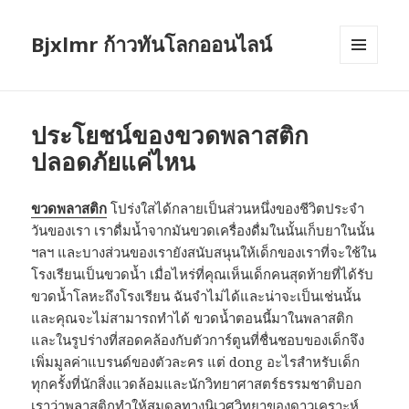
Bjxlmr ก้าวทันโลกออนไลน์
MENU
AND
WIDGETS
ประโยชน์ของขวดพลาสติก
ปลอดภัยแค่ไหน
ขวดพลาสติก
โปร่งใสได้กลายเป็นส่วนหนึ่งของชีวิตประจำ
วันของเรา เราดื่มน้ำจากมันขวดเครื่องดื่มในนั้นเก็บยาในนั้น
ฯลฯ และบางส่วนของเรายังสนับสนุนให้เด็กของเราที่จะใช้ใน
โรงเรียนเป็นขวดน้ำ เมื่อไหร่ที่คุณเห็นเด็กคนสุดท้ายที่ได้รับ
ขวดน้ำโลหะถึงโรงเรียน ฉันจำไม่ได้และน่าจะเป็นเช่นนั้น
และคุณจะไม่สามารถทำได้ ขวดน้ำตอนนี้มาในพลาสติก
และในรูปร่างที่สอดคล้องกับตัวการ์ตูนที่ชื่นชอบของเด็กจึง
เพิ่มมูลค่าแบรนด์ของตัวละคร แต่ dong อะไรสำหรับเด็ก
ทุกครั้งที่นักสิ่งแวดล้อมและนักวิทยาศาสตร์ธรรมชาติบอก
เราว่าพลาสติกทำให้สมดุลทางนิเวศวิทยาของดาวเคราะห์