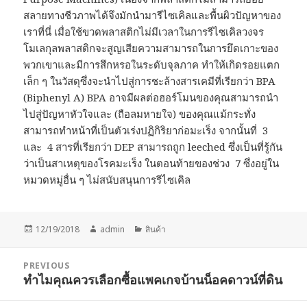
สลายทางชีวภาพได้จึงมักนำมารีไซเคิลและพื้นผิวปัญหาของ
เราที่นี่ เมื่อใช้ขวดพลาสติกไม่มีเวลาในการรีไซเคิลวงจร
โมเลกุลพลาสติกจะสูญเสียความสามารถในการยึดเกาะของ
พวกเขาและมีการสึกหรอในระดับจุลภาค ทำให้เกิดรอยแตก
เล็ก ๆ ในวัสดุซึ่งจะนำไปสู่การชะล้างสารเคมีที่เรียกว่า BPA
(Biphenyl A) BPA อาจมีผลต่อฮอร์โมนของคุณสามารถนำ
ไปสู่ปัญหาหัวใจและ (ถือลมหายใจ) ของคุณแม้กระทั่ง
สามารถทำหน้าที่เป็นตัวเร่งปฏิกิริยาก่อมะเร็ง จากนั้นที่ 3
และ 4 สารที่เรียกว่า DEP สามารถถูก leeched ซึ่งเป็นที่รู้กัน
ว่าเป็นสาเหตุของโรคมะเร็ง ในตอนท้ายของช่วง 7 ซึ่งอยู่ใน
หมวดหมู่อื่น ๆ ไม่สนับสนุนการรีไซเคิล
Posted
Author
Categories
12/19/2018
admin
สินค้า
on
Post
PREVIOUS
navigation
ทำไมคุณควรเลือกซื้อแพคเกจบ้านน็อคดาวน์ที่ดิน
Previous
post: