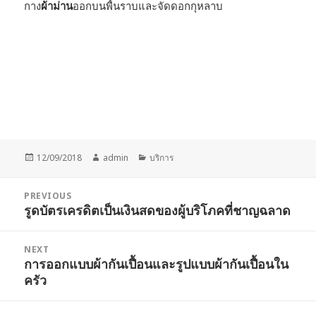
กาง
ผ้าม่าน
ออกบนพื้นราบและจัดดอกกุหลาบ
Posted
Author
Categories
12/09/2018
admin
บริการ
on
Post
PREVIOUS
navigation
รูดบัตรเครดิตเป็นเงินสดของผู้บริโภคที่ชาญฉลาด
Previous
post:
NEXT
การออกแบบผ้ากันเปื้อนและรูปแบบผ้ากันเปื้อนใน
Next
ครัว
post: