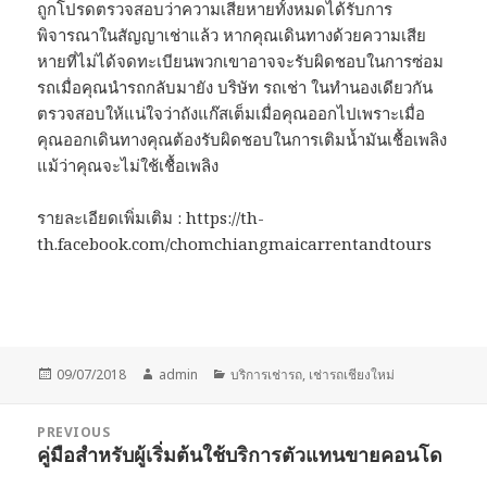
ถูกโปรดตรวจสอบว่าความเสียหายทั้งหมดได้รับการ
พิจารณาในสัญญาเช่าแล้ว หากคุณเดินทางด้วยความเสีย
หายที่ไม่ได้จดทะเบียนพวกเขาอาจจะรับผิดชอบในการซ่อม
รถเมื่อคุณนำรถกลับมายัง บริษัท รถเช่า ในทำนองเดียวกัน
ตรวจสอบให้แน่ใจว่าถังแก๊สเต็มเมื่อคุณออกไปเพราะเมื่อ
คุณออกเดินทางคุณต้องรับผิดชอบในการเติมน้ำมันเชื้อเพลิง
แม้ว่าคุณจะไม่ใช้เชื้อเพลิง
รายละเอียดเพิ่มเติม : https://th-
th.facebook.com/chomchiangmaicarrentandtours
Posted
Author
Categories
09/07/2018
admin
บริการเช่ารถ
,
เช่ารถเชียงใหม่
on
Post
PREVIOUS
navigation
คู่มือสำหรับผู้เริ่มต้นใช้บริการตัวแทนขายคอนโด
Previous
post: