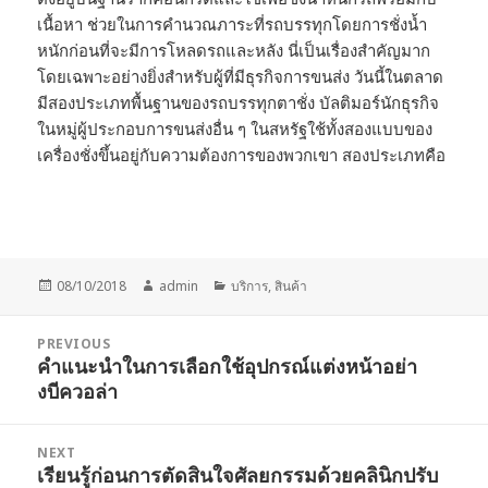
เนื้อหา ช่วยในการคำนวณภาระที่รถบรรทุกโดยการชั่งน้ำ
หนักก่อนที่จะมีการโหลดรถและหลัง นี่เป็นเรื่องสำคัญมาก
โดยเฉพาะอย่างยิ่งสำหรับผู้ที่มีธุรกิจการขนส่ง วันนี้ในตลาด
มีสองประเภทพื้นฐานของรถบรรทุกตาชั่ง บัลติมอร์นักธุรกิจ
ในหมู่ผู้ประกอบการขนส่งอื่น ๆ ในสหรัฐใช้ทั้งสองแบบของ
เครื่องชั่งขึ้นอยู่กับความต้องการของพวกเขา สองประเภทคือ
Posted
Author
Categories
08/10/2018
admin
บริการ
,
สินค้า
on
Post
PREVIOUS
navigation
คำแนะนำในการเลือกใช้อุปกรณ์แต่งหน้าอย่า
Previous
งบีควอล่า
post:
NEXT
เรียนรู้ก่อนการตัดสินใจศัลยกรรมด้วยคลินิกปรับ
Next