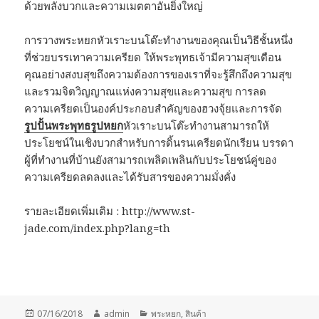
ด้วยพลังบวกและความเมตตาอันยิ่งใหญ่
การวางพระหยกหัวเราะบนโต๊ะทำงานของคุณเป็นวิธีชั้นหนึ่ง
ที่ช่วยบรรเทาความเครียด ให้พระพุทธเจ้ามีความสุขเตือน
คุณอย่างสงบสุขถึงความต้องการของเราที่จะรู้สึกถึงความสุข
และรวมจิตวิญญาณแห่งความสุขและความสุข การลด
ความเครียดเป็นองค์ประกอบสำคัญของฮวงจุ้ยและการจัด
รูปปั้นพระพุทธรูปหยก
หัวเราะบนโต๊ะทำงานสามารถให้
ประโยชน์ในเชิงบวกสำหรับการดิ้นรนเครียดนักเรียน บรรดา
ผู้ที่ทำงานที่บ้านยังสามารถเพลิดเพลินกับประโยชน์คู่ของ
ความเครียดลดลงและได้รับสารของความมั่งคั่ง
รายละเอียดเพิ่มเติม : http://www.st-
jade.com/index.php?lang=th
Posted
Author
Categories
07/16/2018
admin
พระหยก
,
สินค้า