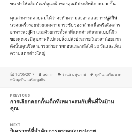
ขน ทำให้ผลิตภัณฑ์ดูแลผิวของคุณมีประสิทธิภาพมากขึ้น
คุณสามารถควบคุมได้ว่าจะทำความสะอาดและการ
นูสกิน
นวดลดริ้วรอยช่วยลดความกระชับของกล้ามเนื้อหรือฉีดสาร
อาหารลงสู่ผิว และด้วยการตั้งค่าที่แตกต่างกันหกแบบนี้ผิว
ของคุณจะมีสุขภาพดีเปล่งปลั่งเปล่งประกายในเวลาน้อยมาก
ดังนั้นคุณจึงสามารถถ่ายภาพก่อนและหลังได้ 30 วันและเห็น
ความแตกต่างใหญ่
Posted
Author
Categories
Tags
10/06/2017
admin
ร้านค้า
,
สุขภาพ
นูสกิน
,
เครื่องนวด
on
หน้านูสกิน
,
เครื่องนูสกิน
Post
PREVIOUS
navigation
การเลือกคอกกั้นเด็กที่เหมาะสมกับพื้นที่ในบ้าน
Previous
คุณ
post:
NEXT
วิเคราะห์ที่สำคัญการตรวจสอบรูปภาพ
Next