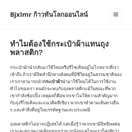
Bjxlmr ก้าวทันโลกออนไลน์
MENU
AND
WIDGETS
ทำไมต้องใช้กระเป๋าผ้าแทนถุง
พลาสติก?
กระเป๋าผ้านำกลับมาใช้ใหม่หรือรีไซเคิลอยู่ไม่ไกลจากที่เรา
เข้าถึง ถ้าเรามีจิตสำนึกทางสังคมที่มีชีวิตอยู่ในธรรมชาติของ
เราเราสามารถนำ
กระเป๋าผ้า
นำมาใช้ใหม่ได้ในการใช้งาน
ทั่วไปของเรา คนมักจะพบกับถุงพลาสติกแม้ในขณะที่พวก
เขากำลังช้อปปิ้ง เหตุผลก็คือพวกเขาไม่ให้ความสำคัญมาก
กับถุงรีไซเคิลและแนวคิดสีเขียว พวกเขาทำตามเส้นทางอื่น
ๆ และทำสิ่งที่อยู่ในบรรทัดฐานและประเพณี
ถุงพลาสติกไม่อาจปฏิเสธได้ แต่เมื่อรู้ว่าพวกเขามีอิทธิพลต่อ
เราและสภาพแวดล้อมของเรามากน้อยแค่ไหนเราก็สงสัยว่า