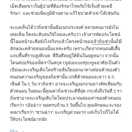
เม็ดเลือดขาวในผู้ป่วยที่ต้องรักษาโรคภัยไข้เจ็บด้วยเคมี
รักษา และช่วยเพิ่มภูมิต้านทาน แก้ไขปวดหัวเข่าได้เช่นกัน
จะแลเห็นได้ว่าถั่งเช่านั้นมีอเนกประสงค์ หลายคนอาจยังไม่
เคยเห็น ก็คงจะสับสนใช่ไหมละครับว่า เจ้าสารพัดประโยชน์
นี้โฉมหน้าจะคือยังไงจริงๆแล้วโครงหน้าของ
เจ้าถั่งเช่า
นั้นก็มี
ลักษณะคล้ายหนอนนั้นแหละครับ เพราะเกิดจากหนอนผีเสื้อ
แถบพื้นที่ราบสูงทิเบต ที่ถือศีลอยู่ใต้ดินในฤดูหนาว จากนั้น
โดนสปอร์ของเห็ดราในสกุล Ophiocordycepsอาศัยเป็นตัว
เบียนและเจริญเติบโตสร้างเส้นใยออกมาทางท่อนหัวของตัว
หนอนความเจริญของถั่งเช่านั้น ปกติตัวหนอนจะยาว 4-5
เซ็นต์ ใน 1 วัน ราถั่งเช่า อาจจะเจริญงอกงามยาวทัดเทียมกับ
ตัวหนอน ในขณะนี้คุณค่าถั่งเช่าจะดีที่สุด กระทั่งถึงวันที่ 2 รา
ถั่งเช่าอาจจะเจริญเติบโตโดยประมาณสองเท่าของตัวหนอน
เรียกว่า ‘เอ้อฉ่าว’ พอครบถ้วน 3 วันขึ้นไป คุณลักษณะจะรอง
ลงมาเรียกว่า ‘ซานฉ่าว’ จะเจริญด่วนมาก แต่เก็บไปก็ไม่ได้
ให้ประโยชน์มากนัก