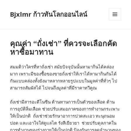
Bjxlmr ก้าวทันโลกออนไลน์
MENU
AND
WIDGETS
คุณค่า “ถั่งเช่า” ที่ควรจะเลือกคัด
หาซื้อมาทาน
สมมติว่าใครที่หาถั่งเช่า สมัยปัจจุบันนั้นหามากินได้คล่อง
มาก เพราะมีของซื้อของขายถั่งเช่าให้เราได้หามากินกันได้
กันแบบคล่องทั้งยังมาหลากหลายรูปแบบในมูลค่าที่ทั่วๆ ไป
สามารถสัมผัสได้ ไปจนถึงมูลค่าที่มีราคาทวีคูณ
ถั่งเช่ามีสารอะดีโนซีน ต้านทานการเป็นตัวของเลือด ต้าน
การอุบัติลิ่มเลือด ช่วยปรับเสมอภาคของการทำงานกระเพาะ
ให้เป็นปกติ ถั่งเช่าช่วยรักษาอาการปวดสะเอว ทะนุถนอม
ปอด และเอาใจใส่ดูแลไต รังสีเยียวยา ช่วยปรับดุลภาคใน
การทำงานของร่างกายให้เป็นปกติ ป้องกันการลดจำนวนของ