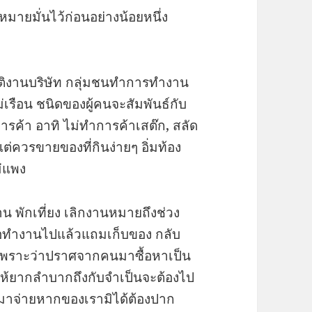
าหมายมั่นไว้ก่อนอย่างน้อยหนึ่ง
ฏิบัติงานบริษัท กลุ่มชนทำการทำงาน
ม่เรือน ชนิดของผู้คนจะสัมพันธ์กับ
รค้า อาทิ ไม่ทำการค้าเสต๊ก, สลัด
ควรขายของที่กินง่ายๆ อิ่มท้อง
ม่แพง
าน พักเที่ยง เลิกงานหมายถึงช่วง
ซื้อทำงานไปแล้วแถมเก็บของ กลับ
งก็เพราะว่าปราศจากคนมาซื้อหาเป็น
าให้ยากลำบากถึงกับจำเป็นจะต้องไป
ามาจ่ายหากของเรามิได้ต้องปาก