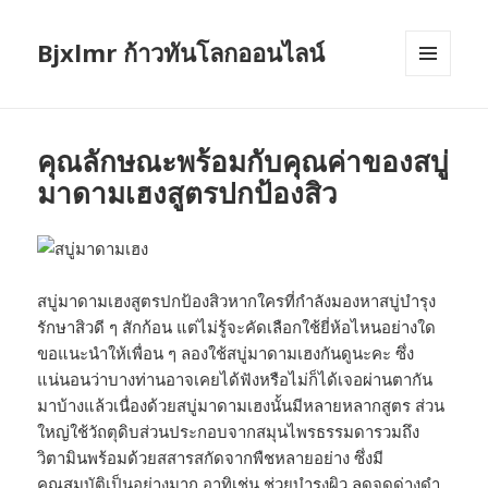
Bjxlmr ก้าวทันโลกออนไลน์
MENU
AND
WIDGETS
คุณลักษณะพร้อมกับคุณค่าของสบู่
มาดามเฮงสูตรปกป้องสิว
สบู่มาดามเฮงสูตรปกป้องสิวหากใครที่กำลังมองหาสบู่บำรุง
รักษาสิวดี ๆ สักก้อน แต่ไม่รู้จะคัดเลือกใช้ยี่ห้อไหนอย่างใด
ขอแนะนำให้เพื่อน ๆ ลองใช้สบู่มาดามเฮงกันดูนะคะ ซึ่ง
แน่นอนว่าบางท่านอาจเคยได้ฟังหรือไม่ก็ได้เจอผ่านตากัน
มาบ้างแล้วเนื่องด้วยสบู่มาดามเฮงนั้นมีหลายหลากสูตร ส่วน
ใหญ่ใช้วัถตุดิบส่วนประกอบจากสมุนไพรธรรมดารวมถึง
วิตามินพร้อมด้วยสสารสกัดจากพืชหลายอย่าง ซึ่งมี
คุณสมบัติเป็นอย่างมาก อาทิเช่น ช่วยบำรุงผิว ลดจุดด่างดำ