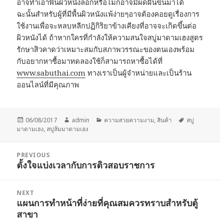
อาจทำเอาพื้นผิวหนังลอกหรือไม่ก็อาจมีผดผื่นขึ้นมาได้
ฉะนั้นสำหรับผู้ที่มีพื้นผิวหนังแพ้ง่ายๆอาจต้องคอยดูเรื่องการ
ใช้งานเพื่อจะหลบหลีกปฏิกิริยาข้างเคียงที่อาจจะเกิดขึ้นต่อ
ผิวหนังได้ ถ้าหากใครที่กำลังให้ความสนใจสบู่มาดามเฮงสูตร
รักษาสิวคาดว่าเหมาะสมกับสภาพวรรณะของตนเองพร้อม
กับอยากหาซื้อมาทดลองใช้ก็สามารถหาซื้อได้ที่
www.sabuthai.com
ทางเราเป็นผู้จำหน่ายและเป็นร้าน
ออนไลน์ที่มีคุณภาพ
Posted
Author
Categories
Tags
06/08/2017
admin
ความสวยความงาม
,
สินค้า
สบู่
on
มาดามเฮง
,
สบู่ส้มมาดามเฮง
Post
PREVIOUS
navigation
ตั้งใจแบ่งเวลากับการติวสอบราชการ
Previous
post:
NEXT
แผนการทำหน้าที่ง่ายที่คุณสมควรทราบสำหรับตู้
Next
สาขา
post: