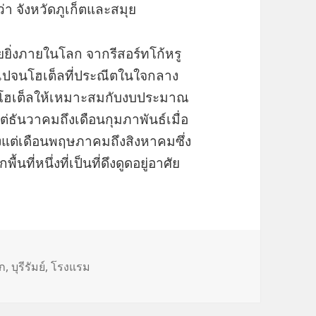
ว่า จังหวัดภูเก็ตและสมุย
ยิ่งภายในโลก จากรีสอร์ทโก้หรู
ไปจนโฮเต็ลที่ประณีตในใจกลาง
โฮเต็ลให้เหมาะสมกับงบประมาณ
่ธันวาคมถึงเดือนกุมภาพันธ์เมื่อ
งแต่เดือนพฤษภาคมถึงสิงหาคมซึ่ง
ื้นที่หนึ่งที่เป็นที่ดึงดูดอยู่อาศัย
gs
ัก
,
บุรีรัมย์
,
โรงแรม