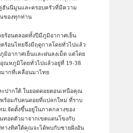
คู่ฮันนีมูนและครอบครัวที่มีความ
าณของทุกท่าน
ยร้อนตลอดทั้งปีมีภูมิอากาศเย็น
เขตร้อนไทยจึงมีฤดูกาลโดยทั่วไปแล้ว
นภูมิอากาศเย็นและฝนลงเม็ด แต่โดย
ุณหภูมิโดยทั่วไปแล้วอยู่ที่ 19-38
ยมากที่เคลื่อนมาไทย
ะปากใต้ ในยอดดอยตอนเหนือคุณ
าพร้อมกับคนดอยที่แปลกใหม่ ที่ราบ
ม.จัดตั้งขึ้นอยู่ในภาคกลางของ
อีสานทอดตัวมาจากเขตแดนโขงกับ
ทิศใต้คุณจะได้พบกับชายฝั่งอัน